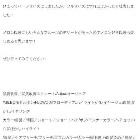
ひよってハーフサイズにしましたが、フルサイズにすればよかったと後悔しま
した！
メロン以外にもいろんなフルーツのデザートがあったのでメロン好き以外も楽
しめると思います！
ぜひ行ってみてください！
髪質改善／髪質改善ストレート/Aujua/オージュア
/MILBON/ミルボン/FLOWDIA/フローディア/ハイライト/バレイヤージュ/白髪ぼ
かし/イヤリング
カラー/前髪／韓国／ショート／ショートヘア/ボブ/インナーカラー/ヘアセット/
白髪ぼかしハイライト
/白髪／ケアブリーチ/ブリーチ/ダブルカラー/カラー/縮毛矯正/白髪染め／前髪カ