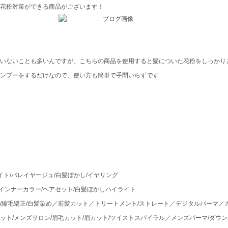
花粉対策ができる商品がございます！
いないことも多いんですが、こちらの商品を使用すると髪についた花粉をしっかり
ンプーをするだけなので、使い方も簡単で手間いらずです
ハイライト/バレイヤージュ/白髪ぼかし/イヤリング
/インナーカラー/ヘアセット/白髪ぼかしハイライト
ラー/縮毛矯正/白髪染め／前髪カット／トリートメント/ストレート／デジタルパーマ／
カット/メンズサロン/眉毛カット/眉カット/ツイストスパイラル／メンズパーマ/ダウン