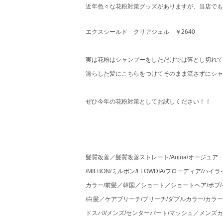
近年色々な花粉対策グッズがありますが、当店でも
エクスシールド クリアジェル ￥2640
実は花粉はシャンプーをしただけでは落とし切れて
濡らした髪にこちらをつけてそのまま流さずにシャ
ぜひ今年の花粉対策としてお試しください！！
髪質改善／髪質改善ストレート/Aujua/オージュア
/MILBON/ミルボン/FLOWDIA/フローディア/
カラー/前髪／韓国／ショート／ショートヘア/ボブ
/白髪／ケアブリーチ/ブリーチ/ダブルカラー/カ
ドスパ//メンズ/センターパート/マッシュ／メンズ