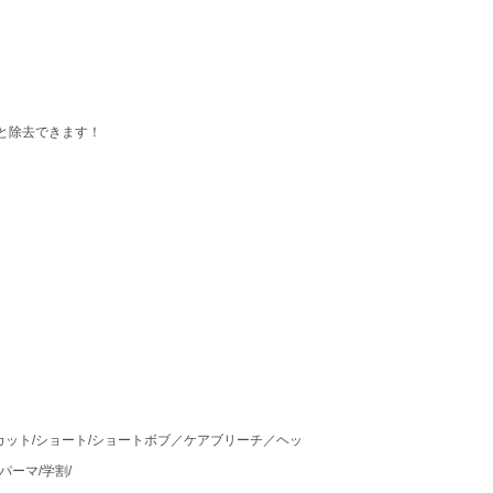
と除去できます！
カット/ショート/ショートボブ／ケアブリーチ／ヘッ
パーマ/学割/